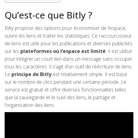
Qu’est-ce que Bitly ?
Bitly propose des options pour économiser de l’espace,
suivre les liens et traiter les statistiques. Ce raccourcisseur
de liens est utile pour les publications et diverses publicités
sur les
plateformes où l’espace est limité
. Il est utilisé
pour intégrer un court lien dans un message sans occuper
tous les caractères. Il s’agit d’un outil de réécriture de liens.
Le
principe de Bitly
est relativement simple. Il est basé
sur le nombre de clics pendant une certaine période. Le
service est gratuit et offre diverses fonctionnalités telles
que la sauvegarde et le suivi des liens, le partage et
l’organisation des liens.