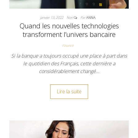
janvier 13, 2022
Non
Par
ANNA
Quand les nouvelles technologies
transforment l’univers bancaire
Finance
Si la banque a toujours occupé une place à part dans
le quotidien des Français, cette dernière a
considérablement changé…
Lire la suite