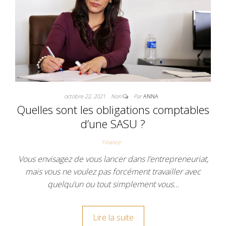
octobre 22, 2021
Non
Par
ANNA
Quelles sont les obligations comptables
d’une SASU ?
Finance
Vous envisagez de vous lancer dans l’entrepreneuriat,
mais vous ne voulez pas forcément travailler avec
quelqu’un ou tout simplement vous…
Lire la suite