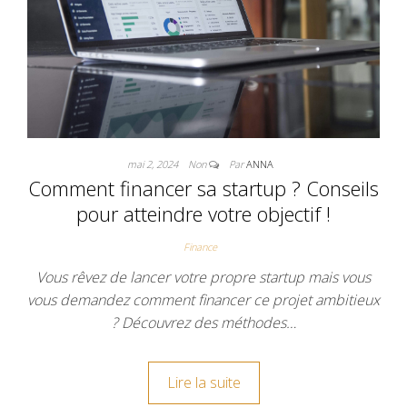
mai 2, 2024
Non
Par
ANNA
Comment financer sa startup ? Conseils
pour atteindre votre objectif !
Finance
Vous rêvez de lancer votre propre startup mais vous
vous demandez comment financer ce projet ambitieux
? Découvrez des méthodes…
Lire la suite