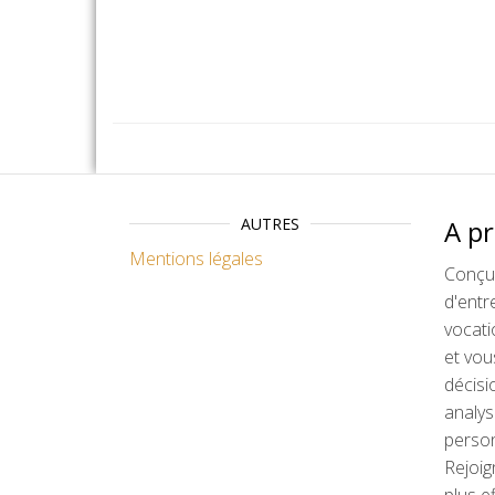
AUTRES
A p
Mentions légales
Conçu 
d'entr
vocati
et vou
décisi
analys
person
Rejoig