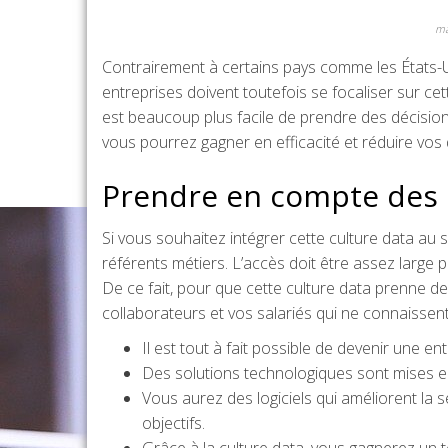
ma
Contrairement à certains pays comme les États-Un
entreprises doivent toutefois se focaliser sur cet
est beaucoup plus facile de prendre des décision
vous pourrez gagner en efficacité et réduire vo
Prendre en compte des 
Si vous souhaitez intégrer cette culture data au
référents métiers. L’accès doit être assez large p
De ce fait, pour que cette culture data prenne d
collaborateurs et vos salariés qui ne connaisse
Il est tout à fait possible de devenir une e
Des solutions technologiques sont mises en 
Vous aurez des logiciels qui améliorent la s
objectifs.
Grâce à la culture data, vous gagnerez un