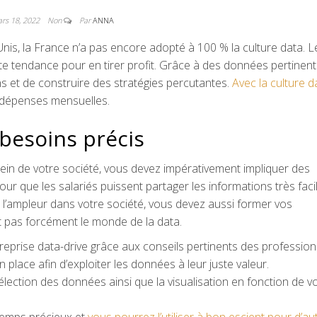
rs 18, 2022
Non
Par
ANNA
is, la France n’a pas encore adopté à 100 % la culture data. L
te tendance pour en tirer profit. Grâce à des données pertinente
s et de construire des stratégies percutantes.
Avec la culture d
s dépenses mensuelles.
besoins précis
 sein de votre société, vous devez impérativement impliquer des
our que les salariés puissent partager les informations très fac
e l’ampleur dans votre société, vous devez aussi former vos
nt pas forcément le monde de la data.
ntreprise data-drive grâce aux conseils pertinents des profession
place afin d’exploiter les données à leur juste valeur.
élection des données ainsi que la visualisation en fonction de v
 temps précieux et
vous pourrez l’utiliser à bon escient pour d’au